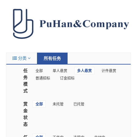
分类
所有任务
任
全部
单人悬赏
多人悬赏
计件悬赏
务
普通招标
订金招标
模
式
赏
全部
未托管
已托管
金
状
态
任