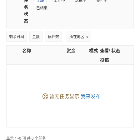
全部
工作中
选稿中
交付中
务
已结束
状
态
剩余时间
金额
稿件数
所在地区
名称
赏金
模式
查看/
状态
投稿
暂无任务显示
我来发布
显示 1~0 项 共 0 个任务