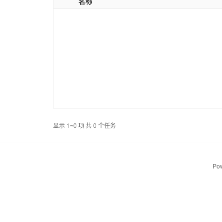
名称
显示 1~0 项 共 0 个任务
Pow