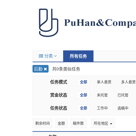
分类
所有任务
后勤
共0条类似任务
任务模式
全部
单人悬赏
多人悬赏
赏金状态
全部
未托管
已托管
任务状态
全部
工作中
选稿中
剩余时间
金额
稿件数
所在地区