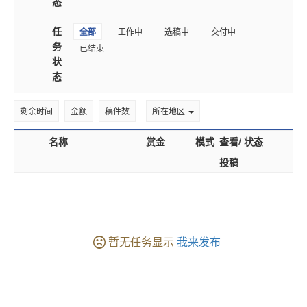
态
任
全部
工作中
选稿中
交付中
务
已结束
状
态
剩余时间
金额
稿件数
所在地区
名称
赏金
模式
查看/
状态
投稿
暂无任务显示
我来发布