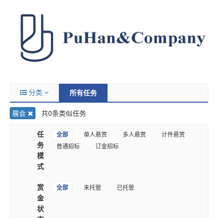
分类
所有任务
展会
共0条类似任务
任
全部
单人悬赏
多人悬赏
计件悬赏
务
普通招标
订金招标
模
式
赏
全部
未托管
已托管
金
状