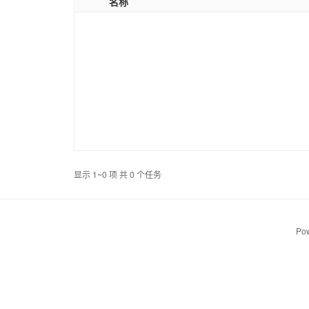
名称
显示 1~0 项 共 0 个任务
Pow