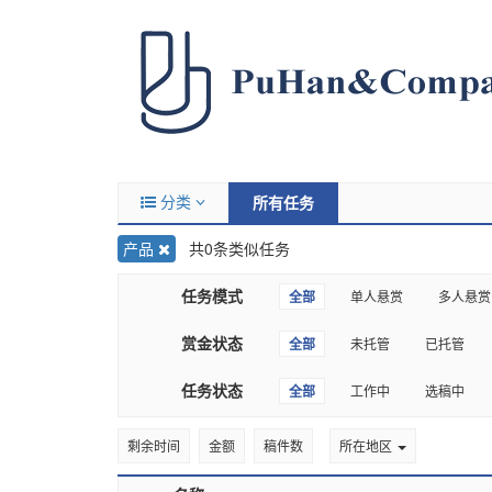
分类
所有任务
产品
共0条类似任务
任务模式
全部
单人悬赏
多人悬赏
赏金状态
全部
未托管
已托管
任务状态
全部
工作中
选稿中
剩余时间
金额
稿件数
所在地区