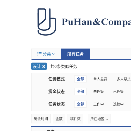
分类
所有任务
设计
共0条类似任务
任务模式
全部
单人悬赏
多人悬赏
赏金状态
全部
未托管
已托管
任务状态
全部
工作中
选稿中
剩余时间
金额
稿件数
所在地区