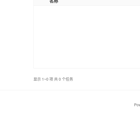
名称
显示 1~0 项 共 0 个任务
Pow