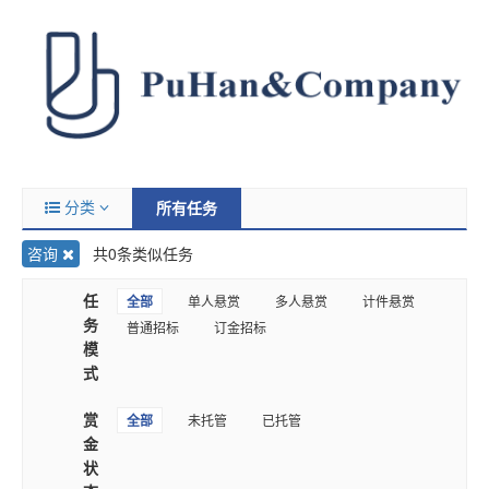
分类
所有任务
咨询
共0条类似任务
任
全部
单人悬赏
多人悬赏
计件悬赏
务
普通招标
订金招标
模
式
赏
全部
未托管
已托管
金
状