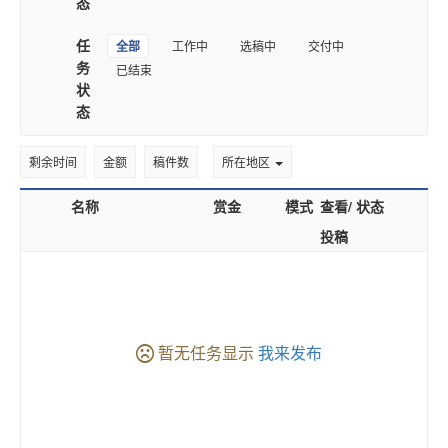
态
任
全部
工作中
选稿中
交付中
务
已结束
状
态
剩余时间
金额
稿件数
所在地区
名称
赏金
模式
查看/
状态
投稿
暂无任务显示
我来发布