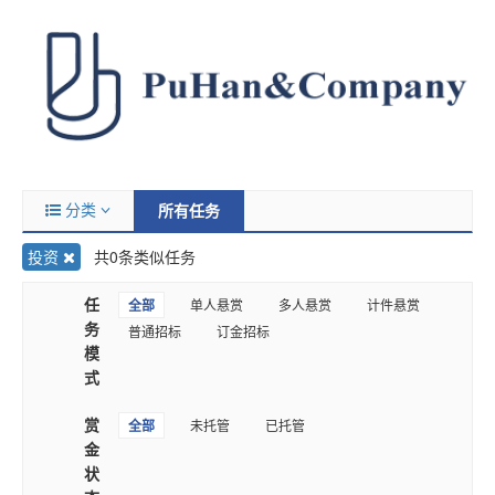
分类
所有任务
投资
共0条类似任务
任
全部
单人悬赏
多人悬赏
计件悬赏
务
普通招标
订金招标
模
式
赏
全部
未托管
已托管
金
状