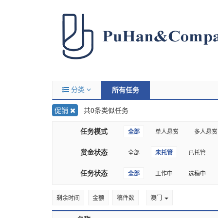
分类
所有任务
促销
共0条类似任务
任务模式
全部
单人悬赏
多人悬赏
赏金状态
全部
未托管
已托管
任务状态
全部
工作中
选稿中
剩余时间
金额
稿件数
澳门