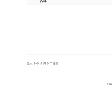
名称
显示 1~0 项 共 0 个任务
Pow