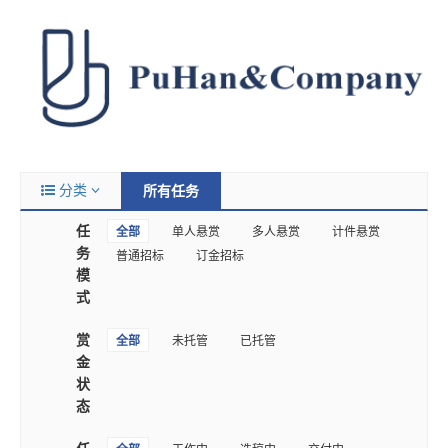
分类
所有任务
任
全部
单人悬赏
多人悬赏
计件悬赏
务
普通招标
订金招标
模
式
赏
全部
未托管
已托管
金
状
态
任