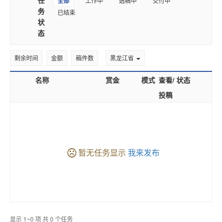
全部
工作中
选稿中
交付中
务
已结束
状
态
剩余时间
金额
稿件数
黑龙江省
名称
赏金
模式
查看/
状态
投稿
暂无任务显示
我来发布
显示 1~0 项 共 0 个任务