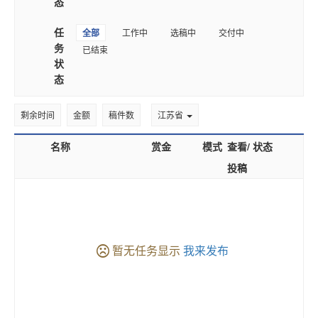
态
任
全部
工作中
选稿中
交付中
务
已结束
状
态
剩余时间
金额
稿件数
江苏省
名称
赏金
模式
查看/
状态
投稿
暂无任务显示
我来发布