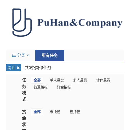
分类
所有任务
设计
共0条类似任务
任
全部
单人悬赏
多人悬赏
计件悬赏
务
普通招标
订金招标
模
式
赏
全部
未托管
已托管
金
状