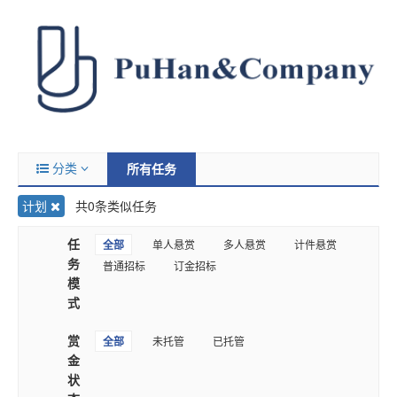
分类
所有任务
计划
共0条类似任务
任
全部
单人悬赏
多人悬赏
计件悬赏
务
普通招标
订金招标
模
式
赏
全部
未托管
已托管
金
状