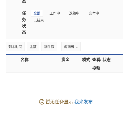
态
任
全部
工作中
选稿中
交付中
务
已结束
状
态
剩余时间
金额
稿件数
海南省
名称
赏金
模式
查看/
状态
投稿
暂无任务显示
我来发布