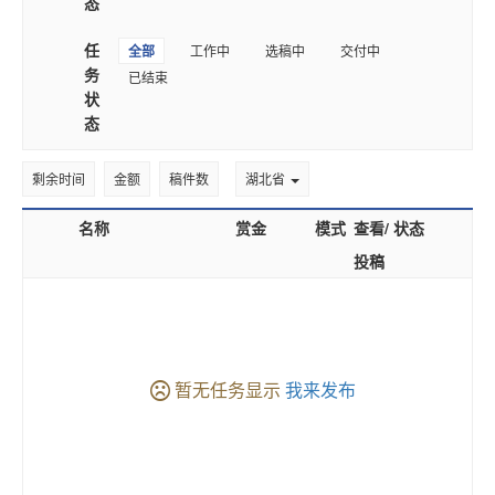
态
任
全部
工作中
选稿中
交付中
务
已结束
状
态
剩余时间
金额
稿件数
湖北省
名称
赏金
模式
查看/
状态
投稿
暂无任务显示
我来发布