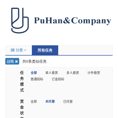
分类
所有任务
战略
共0条类似任务
任
全部
单人悬赏
多人悬赏
计件悬赏
务
普通招标
订金招标
模
式
赏
全部
未托管
已托管
金
状