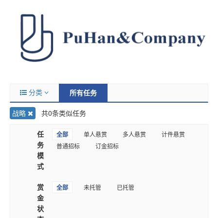
分类
所有任务
战略
共0条类似任务
任
全部
单人悬赏
多人悬赏
计件悬赏
务
普通招标
订金招标
模
式
赏
全部
未托管
已托管
金
状