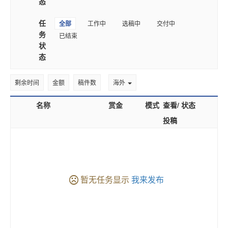
态
任
全部
工作中
选稿中
交付中
务
已结束
状
态
剩余时间
金额
稿件数
海外
名称
赏金
模式
查看/
状态
投稿
暂无任务显示
我来发布