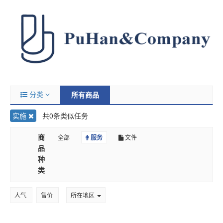
分类
所有商品
实施
共0条类似任务
商
全部
服务
文件
品
种
类
人气
售价
所在地区